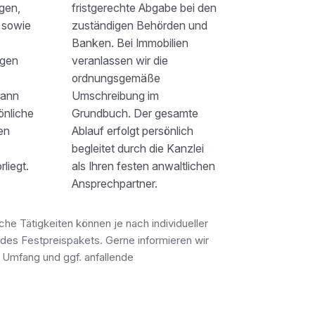
agen,
fristgerechte Abgabe bei den
 sowie
zuständigen Behörden und
Banken. Bei Immobilien
ngen
veranlassen wir die
ordnungsgemäße
kann
Umschreibung im
önliche
Grundbuch. Der gesamte
en
Ablauf erfolgt persönlich
begleitet durch die Kanzlei
rliegt.
als Ihren festen anwaltlichen
Ansprechpartner.
che Tätigkeiten können je nach individueller
l des Festpreispakets. Gerne informieren wir
 Umfang und ggf. anfallende