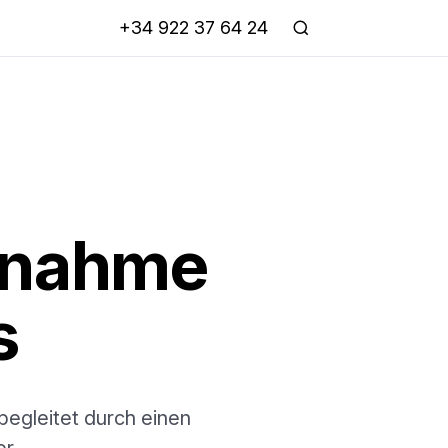
+34 922 37 64 24
nnahme
s
 begleitet durch einen