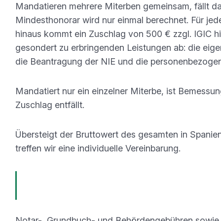
Mandatieren mehrere Miterben gemeinsam, fällt da
Mindesthonorar wird nur einmal berechnet. Für jed
hinaus kommt ein Zuschlag von 500 € zzgl. IGIC hi
gesondert zu erbringenden Leistungen ab: die eige
die Beantragung der NIE und die personenbezoge
Mandatiert nur ein einzelner Miterbe, ist Bemessun
Zuschlag entfällt.
Übersteigt der Bruttowert des gesamten in Spani
treffen wir eine individuelle Vereinbarung.
Beispiel:
Bruttonachlasswert 300.000 €, drei Miterbe
3.900 € zuzüglich zweier Zuschläge von je 500 €, insg
Notar-, Grundbuch- und Behördengebühren sowie a