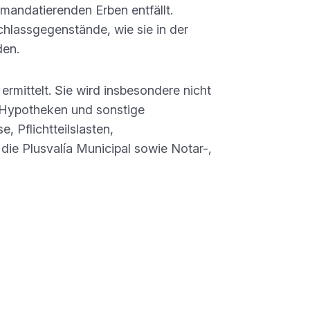
 mandatierenden Erben entfällt.
chlassgegenstände, wie sie in der
den.
mittelt. Sie wird insbesondere nicht
, Hypotheken und sonstige
 Pflichtteilslasten,
die Plusvalía Municipal sowie Notar-,
ert von 300.000 € ist mit einer Hypothek
rägt 300.000 €, das Honorar 3.900 € zzgl.
s 100.000 € beträgt.