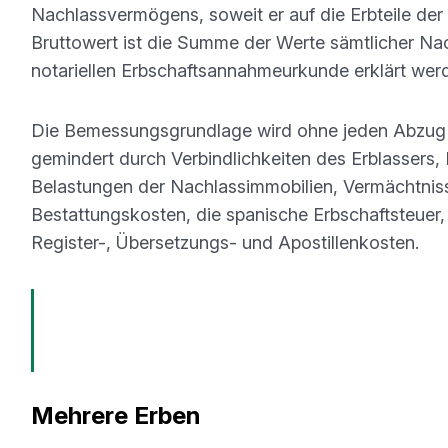
Nachlassvermögens, soweit er auf die Erbteile der
Bruttowert ist die Summe der Werte sämtlicher Na
notariellen Erbschaftsannahmeurkunde erklärt wer
Die Bemessungsgrundlage wird ohne jeden Abzug er
gemindert durch Verbindlichkeiten des Erblassers
Belastungen der Nachlassimmobilien, Vermächtnisse,
Bestattungskosten, die spanische Erbschaftsteuer, 
Register-, Übersetzungs- und Apostillenkosten.
Beispiel:
Eine Nachlassimmobilie mit einem erklärten W
von 200.000 € belastet. Die Bemessungsgrundlage bet
IGIC — auch wenn der wirtschaftliche Wert des Erwerb
Mehrere Erben