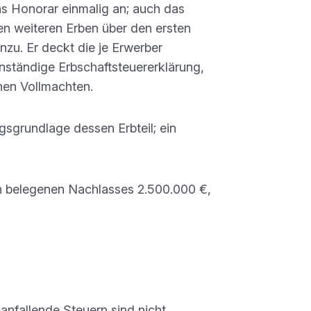
s Honorar einmalig an; auch das
en weiteren Erben über den ersten
nzu. Er deckt die je Erwerber
nständige Erbschaftsteuererklärung,
nen Vollmachten.
gsgrundlage dessen Erbteil; ein
en belegenen Nachlasses 2.500.000 €,
n, gemeinsame Mandatierung. Honorar
esamt 4.900 € zzgl. IGIC.
nfallende Steuern sind nicht