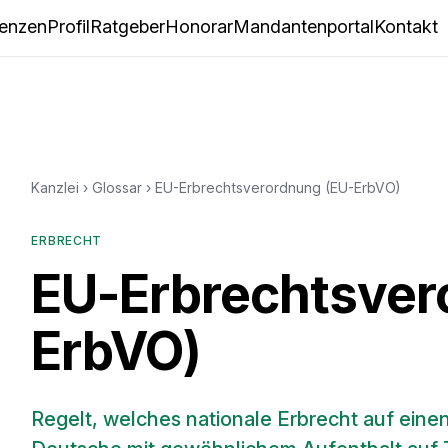
enzen
Profil
Ratgeber
Honorar
Mandantenportal
Kontakt
Kanzlei
›
Glossar
›
EU-Erbrechtsverordnung (EU-ErbVO)
ERBRECHT
EU-Erbrechtsver
ErbVO)
Regelt, welches nationale Erbrecht auf eine