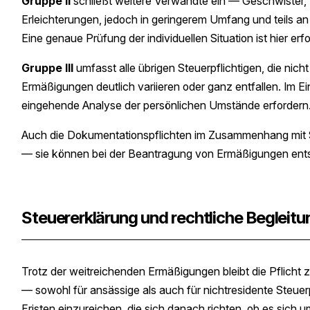
Gruppe II
schließt weitere Verwandte ein — Geschwister,
Erleichterungen, jedoch in geringerem Umfang und teils a
Eine genaue Prüfung der individuellen Situation ist hier erfo
Gruppe III
umfasst alle übrigen Steuerpflichtigen, die nich
Ermäßigungen deutlich variieren oder ganz entfallen. Im Ei
eingehende Analyse der persönlichen Umstände erfordern
Auch die Dokumentationspflichten im Zusammenhang mit 
— sie können bei der Beantragung von Ermäßigungen ents
Steuererklärung und rechtliche Begleitu
Trotz der weitreichenden Ermäßigungen bleibt die Pflicht
— sowohl für ansässige als auch für nichtresidente Steuerpf
Fristen einzureichen, die sich danach richten, ob es sich