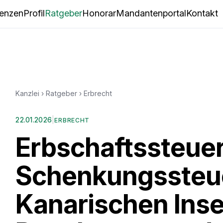
enzen
Profil
Ratgeber
Honorar
Mandantenportal
Kontakt
Kanzlei
›
Ratgeber
›
Erbrecht
22.01.2026
|
ERBRECHT
Erbschaftssteue
Schenkungssteue
Kanarischen Inse